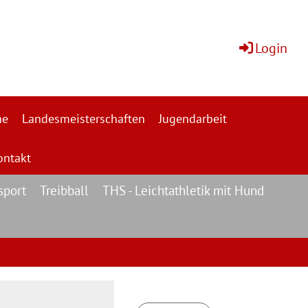
Login
ne
Landesmeisterschaften
Jugendarbeit
ontakt
sport
Treibball
THS - Leichtathletik mit Hund