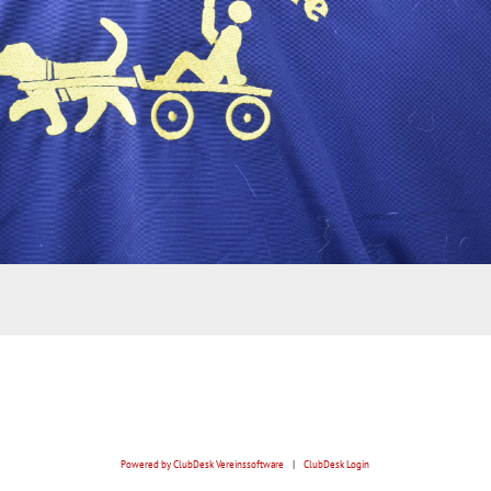
Powered by ClubDesk Vereinssoftware
|
ClubDesk Login