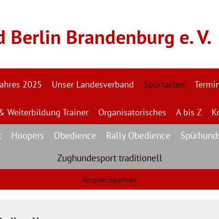
Berlin Brandenburg e. V.
Jahres 2025
Unser Landesverband
Sportarten
Termi
& Weiterbildung Trainer
Organisatorisches
A bis Z
K
t
Hoopers
Obedience
Rally Obedience
Spürhund
Zughundesport traditionell
Ansprechpartner